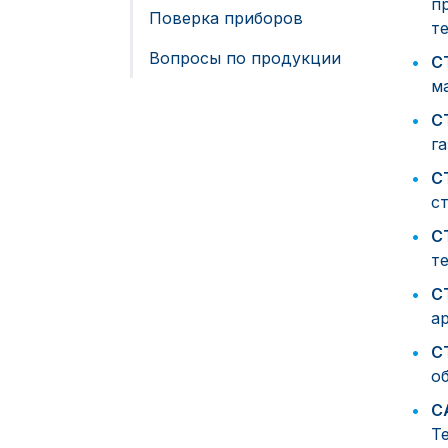
п
Поверка приборов
т
Вопросы по продукции
С
м
С
г
С
с
С
т
С
а
С
о
С
Т