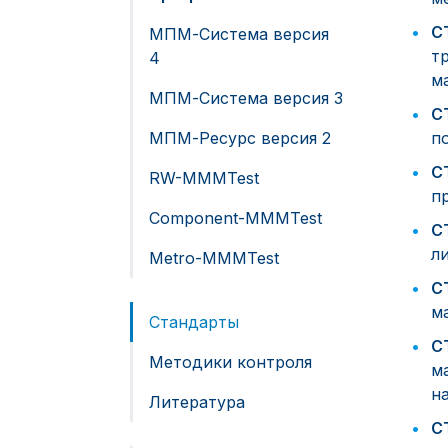
С
МПМ-Система версия
т
4
м
МПМ-Система версия 3
С
МПМ-Ресурс версия 2
п
С
RW-MMMTest
п
Component-MMMTest
С
л
Metro-MMMTest
С
м
Стандарты
С
Методики контроля
м
н
Литература
С