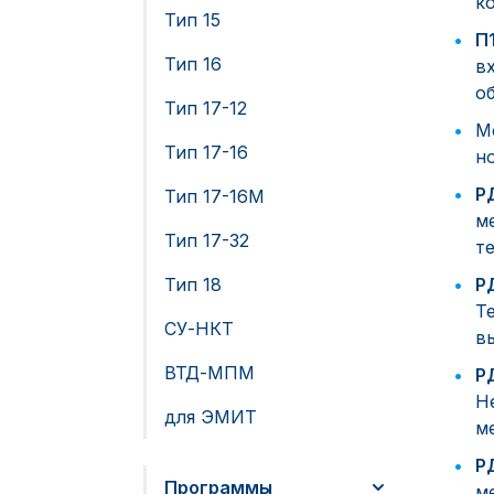
к
Тип 15
П
Тип 16
в
о
Тип 17-12
М
Тип 17-16
н
Р
Тип 17-16М
м
Тип 17-32
т
Тип 18
Р
Т
СУ-НКТ
в
ВТД-МПМ
Р
Н
для ЭМИТ
м
Р
Программы
м