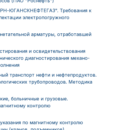
осов (ПАО "Роснефть")
"РН-ЮГАНСКНЕФТЕГАЗ". Требования к
плектации электропогружного
гнетательной арматуры, отработавшей
стирования и освидетельствования
нического диагностирования механо-
полнения
ый транспорт нефти и нефтепродуктов.
ологических трубопроводов. Методика
ие, больничные и грузовые.
магнитному контролю
указания по магнитному контролю
ин (кранов, подъемников)