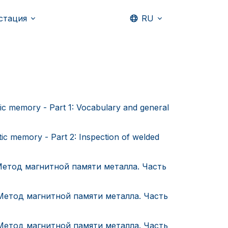
стация
RU
ic memory - Part 1: Vocabulary and general
ic memory - Part 2: Inspection of welded
етод магнитной памяти металла. Часть
етод магнитной памяти металла. Часть
етод магнитной памяти металла. Часть