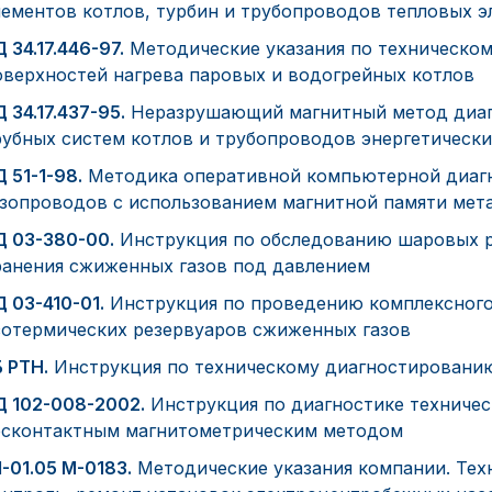
лементов котлов, турбин и трубопроводов тепловых 
 34.17.446-97.
Методические указания по техническо
оверхностей нагрева паровых и водогрейных котлов
 34.17.437-95.
Неразрушающий магнитный метод диаг
рубных систем котлов и трубопроводов энергетически
 51-1-98.
Методика оперативной компьютерной диагн
азопроводов с использованием магнитной памяти мет
Д 03-380-00.
Инструкция по обследованию шаровых ре
ранения сжиженных газов под давлением
Д 03-410-01.
Инструкция по проведению комплексного
зотермических резервуаров сжиженных газов
Б РТН.
Инструкция по техническому диагностировани
Д 102-008-2002.
Инструкция по диагностике техничес
есконтактным магнитометрическим методом
1-01.05 М-0183.
Методические указания компании. Тех