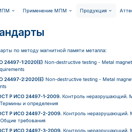
МПМ
Применение МПМ
Продукция
Атте
андарты
арты по методу магнитной памяти металла:
SO 24497-1:2020(E)
Non-destructive testing - Metal magnet
quirements
SO 24497-2:2020(E)
Non-destructive testing - Metal magnet
ints
ОСТ Р ИСО 24497-1-2009.
Контроль неразрушающий. М
. Термины и определения
ОСТ Р ИСО 24497-2-2009.
Контроль неразрушающий. М
. Общие требования
ОСТ Р ИСО 24497-3-2009.
Контроль неразрушающий. М