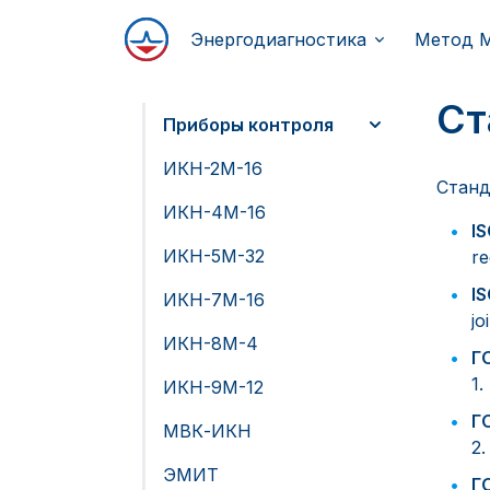
Энергодиагностика
Метод 
Ст
Приборы контроля
ИКН-2М-16
Станд
ИКН-4М-16
I
ИКН-5М-32
re
I
ИКН-7М-16
jo
ИКН-8М-4
Г
1
ИКН-9М-12
Г
МВК-ИКН
2
ЭМИТ
Г