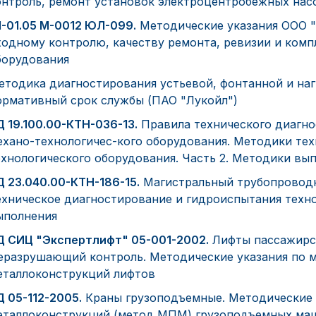
онтроль, ремонт установок электроцентробежных нас
1-01.05 М-0012 ЮЛ-099.
Методические указания ООО 
ходному контролю, качеству ремонта, ревизии и ком
борудования
етодика диагностирования устьевой, фонтанной и на
ормативный срок службы (ПАО "Лукойл")
Д 19.100.00-КТН-036-13.
Правила технического диагно
ехано-технологичес-кого оборудования. Методики тех
ехнологического оборудования. Часть 2. Методики вы
Д 23.040.00-КТН-186-15.
Магистральный трубопроводн
ехническое диагностирование и гидроиспытания техн
ыполнения
Д СИЦ "Экспертлифт" 05-001-2002.
Лифты пассажирск
еразрушающий контроль. Методические указания по 
еталлоконструкций лифтов
Д 05-112-2005.
Краны грузоподъемные. Методические 
еталлоконструкций (метод МПМ) грузоподъемных маш