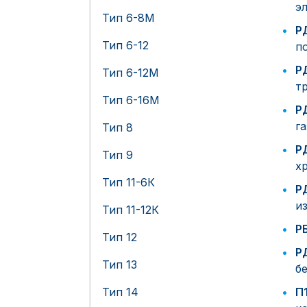
э
Тип 6-8М
РД
Тип 6-12
п
РД
Тип 6-12М
т
Тип 6-16М
РД
г
Тип 8
Р
Тип 9
х
Тип 11-6К
Р
и
Тип 11-12К
Р
Тип 12
Р
Тип 13
б
Тип 14
П