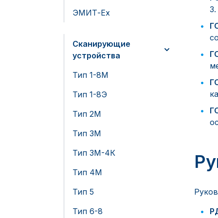
3
ЭМИТ-Ex
Г
с
Сканирующие
Г
устройства
м
Тип 1-8М
Г
к
Тип 1-8Э
Г
Тип 2М
о
Тип 3М
Тип 3М-4К
Ру
Тип 4М
Тип 5
Руков
Тип 6-8
Р